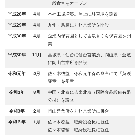
一般食堂をオープン
平成28年
4月
本社工場増築。屋上に駐車場を設置
平成29年
4月
九州・鳥栖に九州営業所を開設
平成30年
4月
企業内保育園として吉泉さくら保育園を開
業
平成30年
11月
宮城県・仙台に仙台営業所、岡山県・倉敷
に岡山営業所を開設
令和元年
5月
佐々木啓益 令和元年春の褒章にて「黄綬
褒章」を受章
令和2年
8月
中国・北京に吉泉北京（国際食品設備有限
公司）を設立
令和3年
2月
岡山営業所を九州営業所に併合
令和６年
1月
佐々木啓益 取締役会長に就任
佐々木啓輔 取締役社長に就任