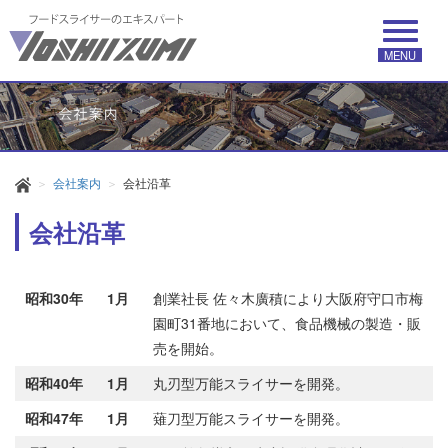
MENU
会社案内
会社沿革
会社沿革
昭和30年
1月
創業社長 佐々木廣積により大阪府守口市梅
園町31番地において、食品機械の製造・販
売を開始。
昭和40年
1月
丸刃型万能スライサーを開発。
昭和47年
1月
薙刀型万能スライサーを開発。