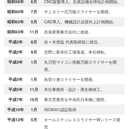
昭和58年
6月
CNC旋盤導入。生産設備合理化計画開始。
昭和60年
7月
サニタリー式万能スライサーを開発。
昭和62年
5月
CAD導入。機械設計品質向上計画開始。
昭和63年
11月
吉泉産業株式会社に改組。
平成2年
8月
佐々木啓益 代表取締役に就任。
平成2年
9月
交野に新本社工場落成。本社移転。
平成3年
1月
丸刃型マイコン搭載万能スライサーを開
発。
平成5年
1月
魚切り身スライサーを開発。
平成5年
11月
本社事務所・設計・厚生棟竣工。
平成7年
10月
東京営業所を中央区日本橋に開所。
平成10年
1月
ISO9001認証取得
平成12年
5月
オールステンレススライサーWシリーズ発
売