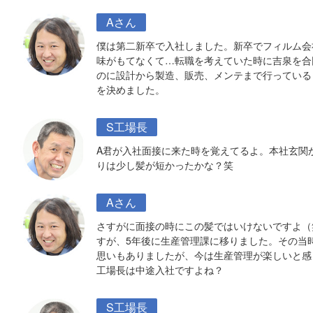
Aさん
僕は第二新卒で入社しました。新卒でフィルム会
味がもてなくて…転職を考えていた時に吉泉を合
のに設計から製造、販売、メンテまで行っている
を決めました。
S工場長
A君が入社面接に来た時を覚えてるよ。本社玄関
りは少し髪が短かったかな？笑
Aさん
さすがに面接の時にこの髪ではいけないですよ（
すが、5年後に生産管理課に移りました。その当
思いもありましたが、今は生産管理が楽しいと感
工場長は中途入社ですよね？
S工場長