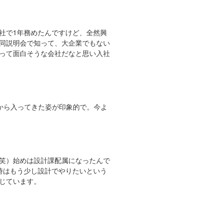
社で1年務めたんですけど、全然興
同説明会で知って、大企業でもない
って面白そうな会社だなと思い入社
から入ってきた姿が印象的で。今よ
笑）始めは設計課配属になったんで
時はもう少し設計でやりたいという
じています。